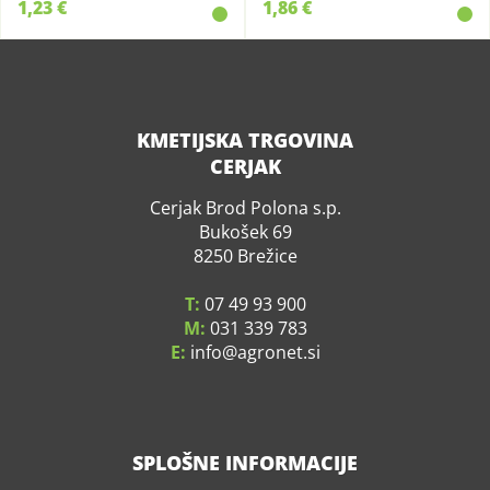
1,23 €
1,86 €
KMETIJSKA TRGOVINA
CERJAK
Cerjak Brod Polona s.p.
Bukošek 69
8250 Brežice
T:
07 49 93 900
M:
031 339 783
E:
info
agronet.si
SPLOŠNE INFORMACIJE