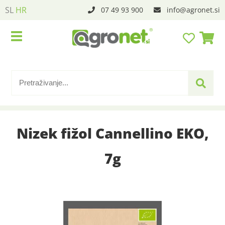
SL
HR
07 49 93 900
info
agronet.si
Nizek fižol Cannellino EKO,
7g