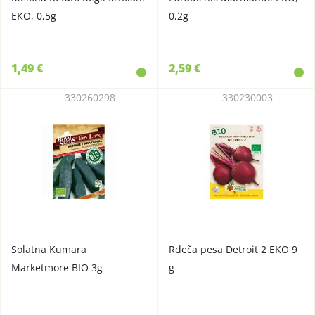
EKO, 0,5g
0,2g
1,49 €
2,59 €
330260298
330230003
Solatna Kumara
Rdeča pesa Detroit 2 EKO 9
Marketmore BIO 3g
g