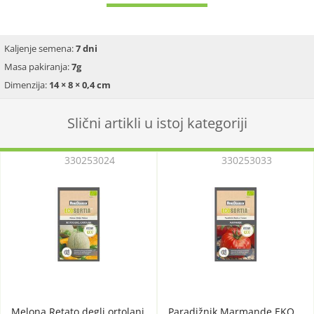
Kaljenje semena:
7 dni
Masa pakiranja:
7g
Dimenzija:
14 × 8 × 0,4 cm
Slični artikli u istoj kategoriji
330253024
330253033
Melona Retato degli ortolani
Paradižnik Marmande EKO,