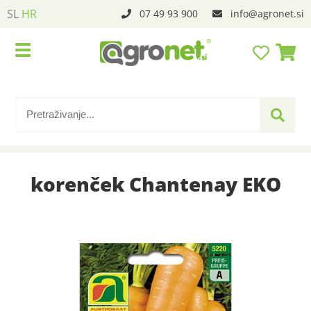
SL
HR
07 49 93 900
info
agronet.si
korenček Chantenay EKO