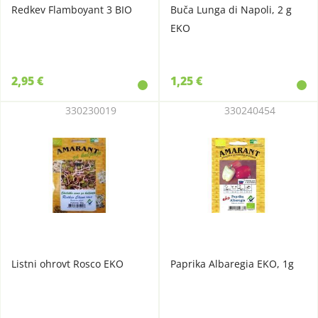
Redkev Flamboyant 3 BIO
Buča Lunga di Napoli, 2 g
EKO
2,95 €
1,25 €
330230019
330240454
Listni ohrovt Rosco EKO
Paprika Albaregia EKO, 1g