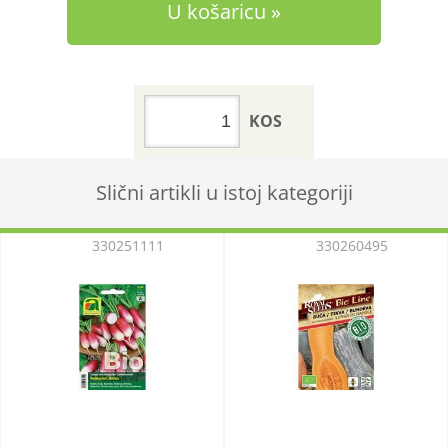
U košaricu
KOS
Slični artikli u istoj kategoriji
330251111
330260495