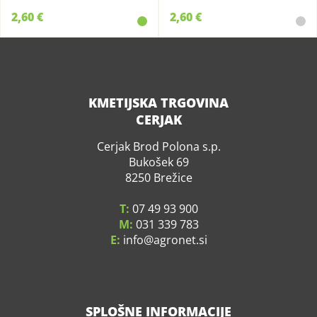
2,60 €
2,60 €
KMETIJSKA TRGOVINA
CERJAK
Cerjak Brod Polona s.p.
Bukošek 69
8250 Brežice
T:
07 49 93 900
M:
031 339 783
E:
info
agronet.si
SPLOŠNE INFORMACIJE