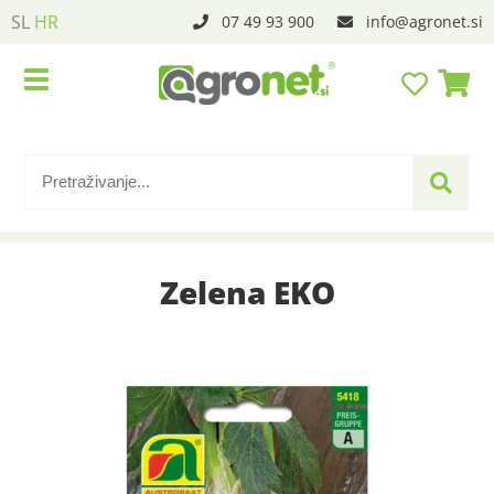
SL
HR
07 49 93 900
info
agronet.si
Zelena EKO