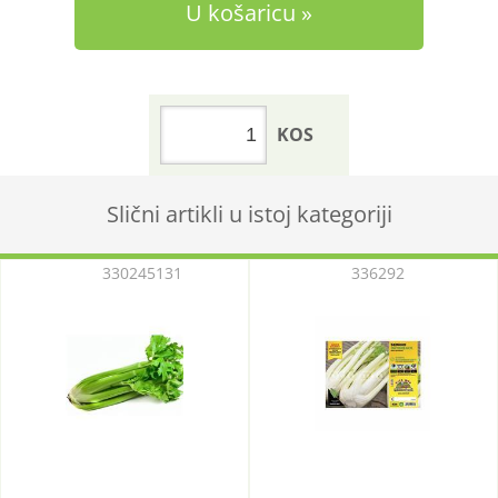
U košaricu
KOS
Slični artikli u istoj kategoriji
330245131
336292