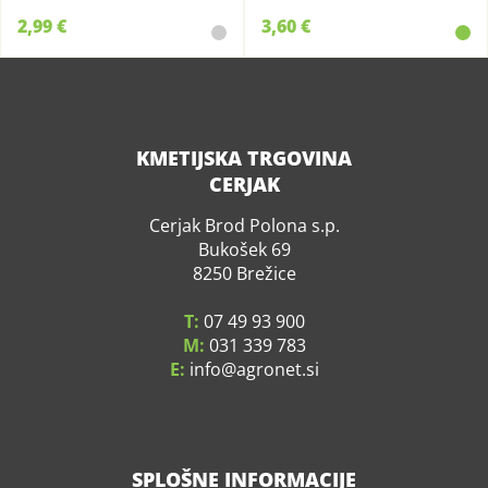
2,99 €
3,60 €
KMETIJSKA TRGOVINA
CERJAK
Cerjak Brod Polona s.p.
Bukošek 69
8250 Brežice
T:
07 49 93 900
M:
031 339 783
E:
info
agronet.si
SPLOŠNE INFORMACIJE