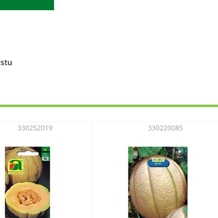
istu
330252019
330220085