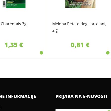
 Charentais 3g
Melona Retato degli ortolani,
2 g
1,35 €
0,81 €
NE INFORMACIJE
PRIJAVA NA E-NOVOSTI
u