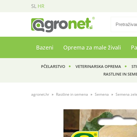
SL
HR
Bazeni
Oprema za male živali
P
PČELARSTVO
VETERINARSKA OPREMA
ST
RASTLINE IN SEM
agronet.hr
Rastline in semena
Semena
Semena zel