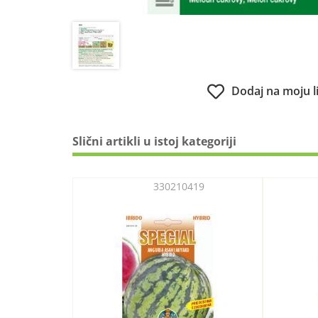
Dodaj na moju l
Slični artikli u istoj kategoriji
330210419