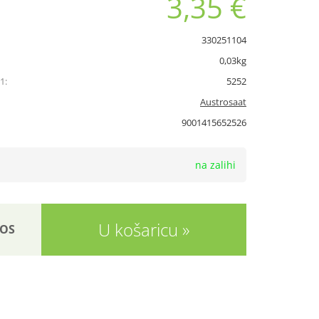
3,35 €
330251104
0,03kg
1:
5252
Austrosaat
9001415652526
na zalihi
U košaricu
OS