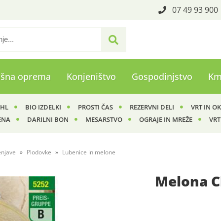
07 49 93 900
ašna oprema
Konjeništvo
Gospodinjstvo
Km
IHL
BIO IZDELKI
PROSTI ČAS
REZERVNI DELI
VRT IN O
ENA
DARILNI BON
MESARSTVO
OGRAJE IN MREŽE
VRT
enjave
Plodovke
Lubenice in melone
Melona C