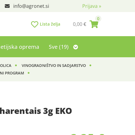
info
agronet.si
Prijava
»
0
0,00
€
Lista želja
etijska oprema
Sve (19)
KOLICA
VINOGRADNIŠTVO IN SADJARSTVO
NI PROGRAM
harentais 3g EKO