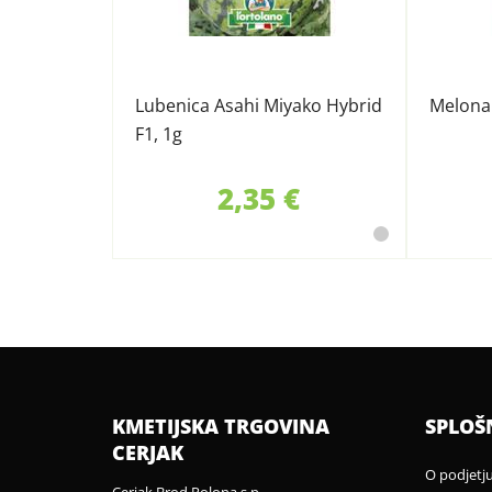
Lubenica Asahi Miyako Hybrid
Melona
F1, 1g
2,35 €
KMETIJSKA TRGOVINA
SPLOŠ
CERJAK
O podjetj