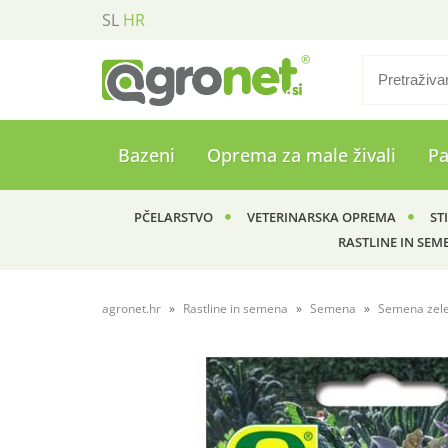
SL
HR
Bazeni
Oprema za male živali
P
PČELARSTVO
VETERINARSKA OPREMA
ST
RASTLINE IN SEM
agronet.hr
Rastline in semena
Semena
Semena zel