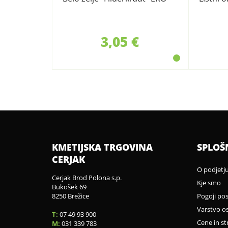
3,05 €
KMETIJSKA TRGOVINA
SPLOŠ
CERJAK
O podjetj
Cerjak Brod Polona s.p.
Kje smo
Bukošek 69
8250 Brežice
Pogoji po
Varstvo o
T:
07 49 93 900
Cene in st
M:
031 339 783