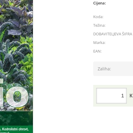
Cijena:
Koda:
Težina:
DOBAVITELJEVA ŠIFRA 
Marka:
EAN:
Zaliha:
K