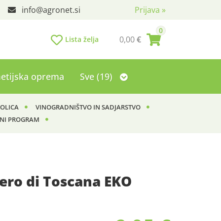
info
agronet.si
Prijava
»
0
0,00
€
Lista želja
etijska oprema
Sve (19)
KOLICA
VINOGRADNIŠTVO IN SADJARSTVO
NI PROGRAM
ero di Toscana EKO