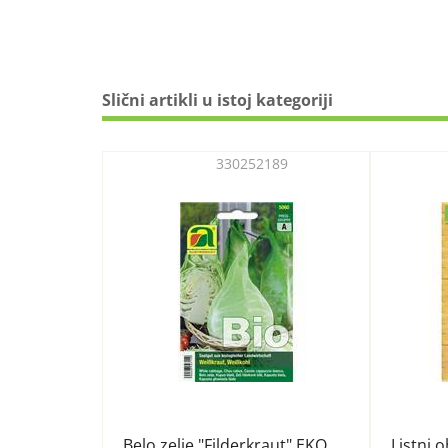
Slični artikli u istoj kategoriji
330252189
Belo zelje "Filderkraut" EKO
Listni 