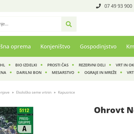
07 49 93 900
ašna oprema
Konjeništvo
Gospodinjstvo
Km
IHL
BIO IZDELKI
PROSTI ČAS
REZERVNI DELI
VRT IN O
ENA
DARILNI BON
MESARSTVO
OGRAJE IN MREŽE
VRT
enjave
Ekološko seme vrtnin
Kapusnice
Ohrovt N