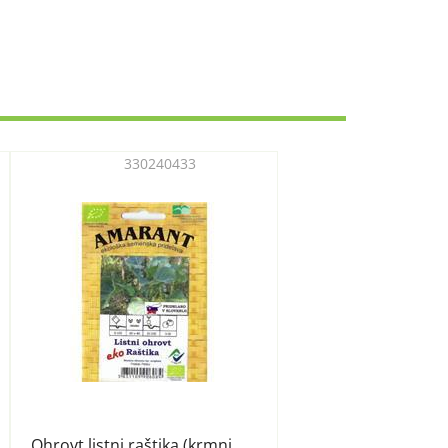
330240433
Ohrovt listni raštika (krmni