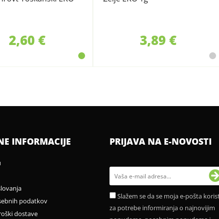
2,60 €
3,89 €
NE INFORMACIJE
PRIJAVA NA E-NOVOSTI
u
slovanja
Slažem se da se moja e-pošta korist
sebnih podatkov
za potrebe informiranja o najnovijim
roški dostave