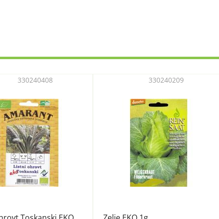
330240408
330240209
ohrovt Toskanski EKO
Zelje EKO 1g