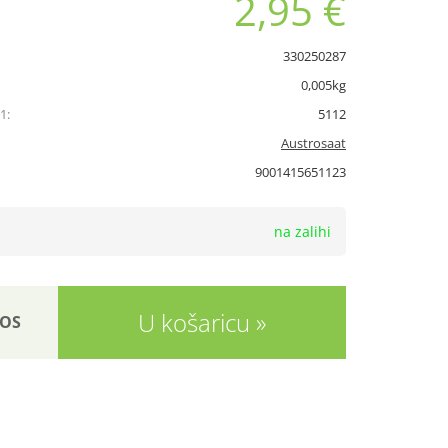
2,95 €
330250287
0,005kg
1:
5112
Austrosaat
9001415651123
na zalihi
U košaricu
OS