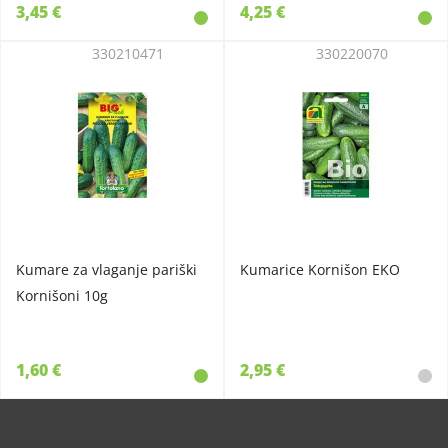
3,45 €
4,25 €
330210471
330220070
Kumare za vlaganje pariški
Kumarice Kornišon EKO
Kornišoni 10g
1,60 €
2,95 €