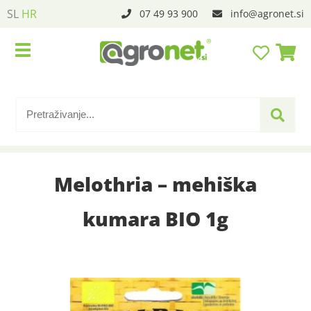
SL
HR
07 49 93 900
info
agronet.si
Melothria – mehiška
kumara BIO 1g