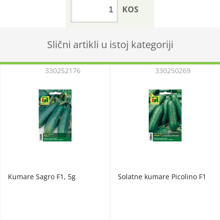
KOS
Slični artikli u istoj kategoriji
330252176
330250269
Kumare Sagro F1, 5g
Solatne kumare Picolino F1