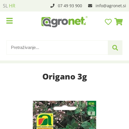
SL
HR
07 49 93 900
info
agronet.si
Origano 3g