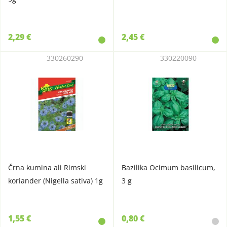
2,29 €
2,45 €
330260290
330220090
Črna kumina ali Rimski
Bazilika Ocimum basilicum,
koriander (Nigella sativa) 1g
3 g
1,55 €
0,80 €