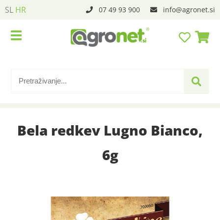
SL
HR
07 49 93 900
info
agronet.si
Bela redkev Lugno Bianco,
6g