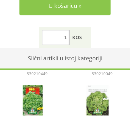
U košaricu
KOS
Slični artikli u istoj kategoriji
330210449
330210049