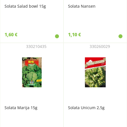
Solata Salad bowl 15g
Solata Nansen
1,60 €
1,10 €
330210435
330260029
Solata Marija 15g
Solata Unicum 2,5g