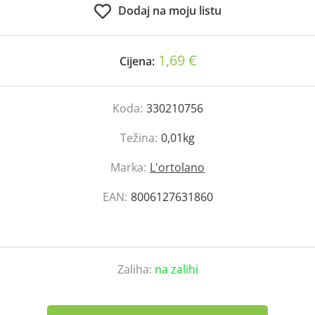
Dodaj na moju listu
1,69 €
Cijena:
Koda:
330210756
Težina:
0,01kg
Marka:
L'ortolano
EAN:
8006127631860
Zaliha:
na zalihi