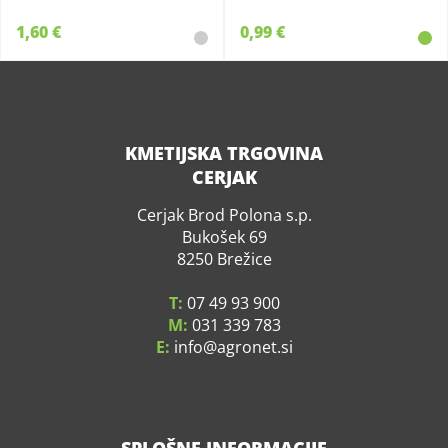
1,60 €
0,99 €
KMETIJSKA TRGOVINA
CERJAK
Cerjak Brod Polona s.p.
Bukošek 69
8250 Brežice
T:
07 49 93 900
M:
031 339 783
E:
info
agronet.si