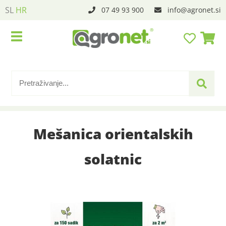
SL
HR
07 49 93 900
info
agronet.si
Mešanica orientalskih
solatnic