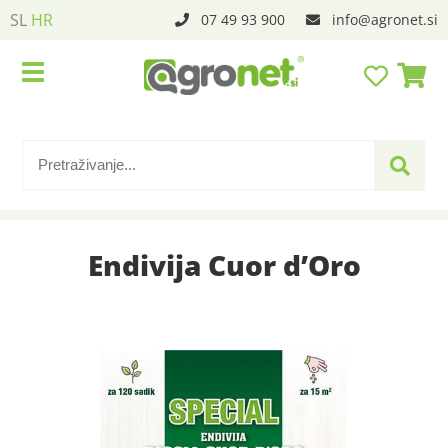
SL
HR
07 49 93 900
info
agronet.si
Endivija Cuor d’Oro