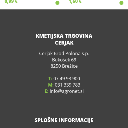
0,99 €
1,60 €
KMETIJSKA TRGOVINA
CERJAK
Cerjak Brod Polona s.p.
Bukošek 69
8250 Brežice
T:
07 49 93 900
M:
031 339 783
E:
info
agronet.si
SPLOŠNE INFORMACIJE