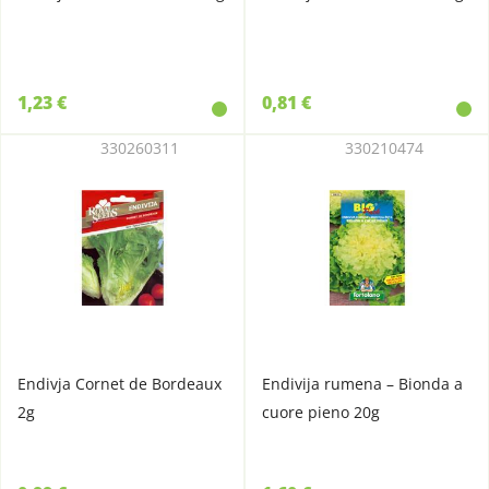
1,23 €
0,81 €
330260311
330210474
Endivja Cornet de Bordeaux
Endivija rumena – Bionda a
2g
cuore pieno 20g