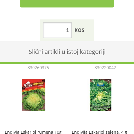
KOS
Slični artikli u istoj kategoriji
330260375
330220042
Endivja Eskariol rumena 10g
Endivija Eskariol zelena, 4 g