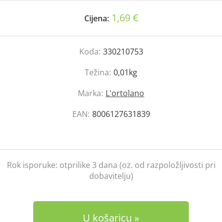
1,69 €
Cijena:
Koda:
330210753
Težina:
0,01kg
Marka:
L'ortolano
EAN:
8006127631839
Rok isporuke:
otprilike 3 dana (oz. od razpoložljivosti pri
dobavitelju)
U košaricu