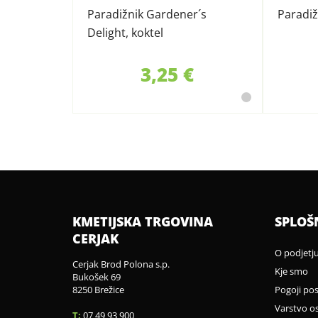
Paradižnik Gardener´s
Paradiž
Delight, koktel
3,25 €
KMETIJSKA TRGOVINA
SPLOŠ
CERJAK
O podjetj
Cerjak Brod Polona s.p.
Kje smo
Bukošek 69
8250 Brežice
Pogoji po
Varstvo o
T:
07 49 93 900