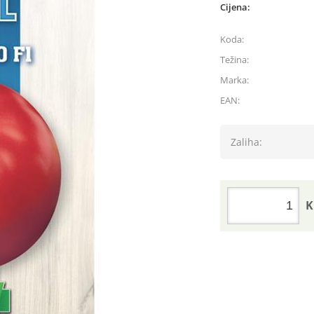
Cijena:
Koda:
Težina:
Marka:
EAN:
Zaliha:
K