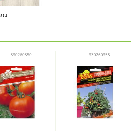
istu
330260350
330260355