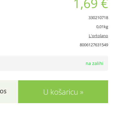
1,69 €
330210718
0,01kg
L'ortolano
8006127631549
na zalihi
U košaricu
OS