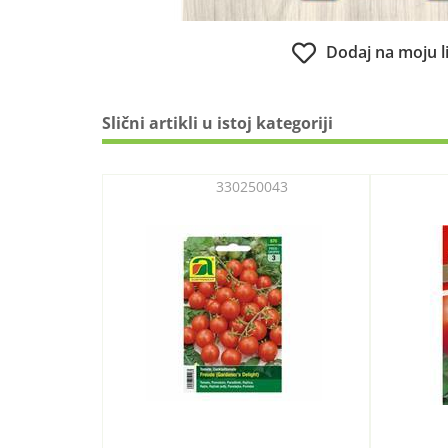
Dodaj na moju l
Slični artikli u istoj kategoriji
330250043