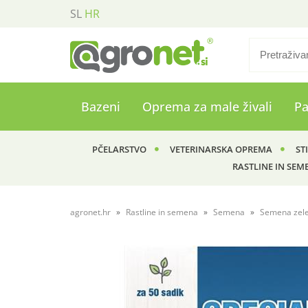
SL
HR
Bazeni
Oprema za male živali
P
PČELARSTVO
VETERINARSKA OPREMA
ST
RASTLINE IN SEM
agronet.hr
Rastline in semena
Semena
Semena zel