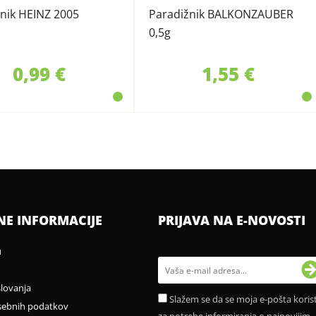
nik HEINZ 2005
Paradižnik BALKONZAUBER
0,5g
0,99 €
1,55 €
NE INFORMACIJE
PRIJAVA NA E-NOVOSTI
u
slovanja
Slažem se da se moja e-pošta korist
sebnih podatkov