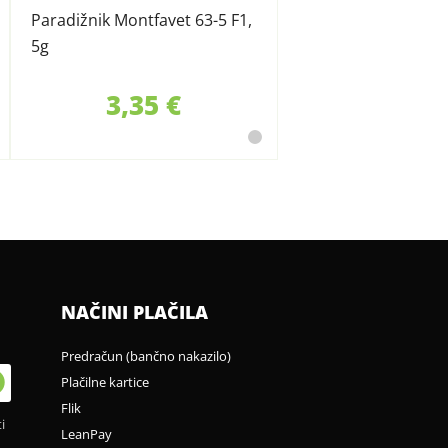
Paradižnik Montfavet 63-5 F1,
5g
3,35 €
NAČINI PLAČILA
Predračun (bančno nakazilo)
Plačilne kartice
Flik
i
LeanPay