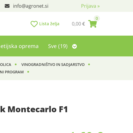
info
agronet.si
Prijava
»
0
0,00
€
Lista želja
etijska oprema
Sve (19)
KOLICA
VINOGRADNIŠTVO IN SADJARSTVO
NI PROGRAM
ik Montecarlo F1