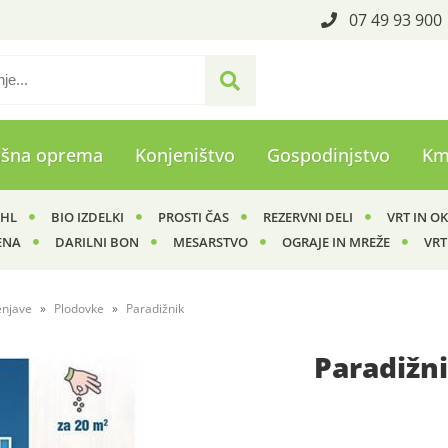
07 49 93 900
ašna oprema
Konjeništvo
Gospodinjstvo
Km
IHL
BIO IZDELKI
PROSTI ČAS
REZERVNI DELI
VRT IN O
ENA
DARILNI BON
MESARSTVO
OGRAJE IN MREŽE
VRT
enjave
Plodovke
Paradižnik
Paradižn