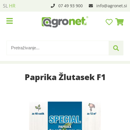
SL
HR
07 49 93 900
info
agronet.si
Paprika Žlutasek F1