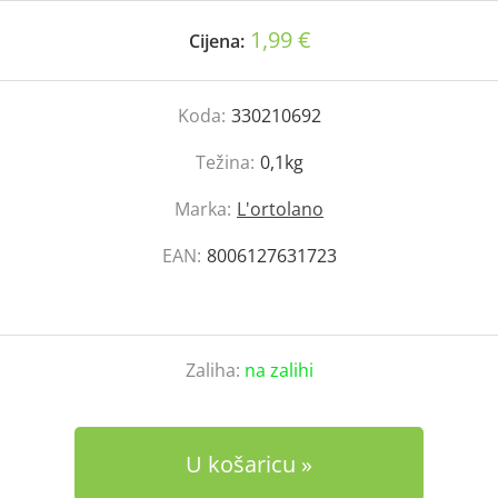
1,99 €
Cijena:
Koda:
330210692
Težina:
0,1kg
Marka:
L'ortolano
EAN:
8006127631723
Zaliha:
na zalihi
U košaricu