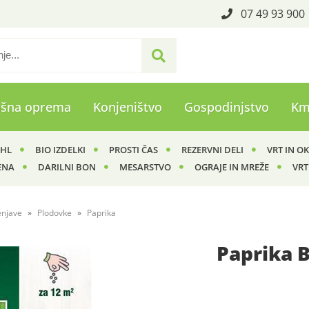
07 49 93 900
ašna oprema
Konjeništvo
Gospodinjstvo
Km
IHL
BIO IZDELKI
PROSTI ČAS
REZERVNI DELI
VRT IN O
ENA
DARILNI BON
MESARSTVO
OGRAJE IN MREŽE
VRT
enjave
Plodovke
Paprika
Paprika 