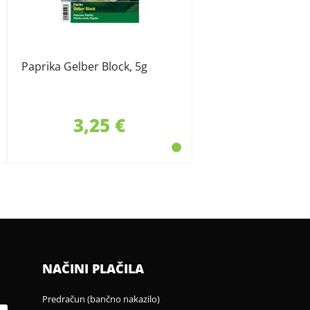
Paprika Gelber Block, 5g
3,25 €
NAČINI PLAČILA
Predračun (bančno nakazilo)