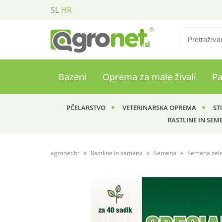
SL
HR
Bazeni
Oprema za male živali
P
PČELARSTVO
VETERINARSKA OPREMA
ST
RASTLINE IN SEM
agronet.hr
Rastline in semena
Semena
Semena zel