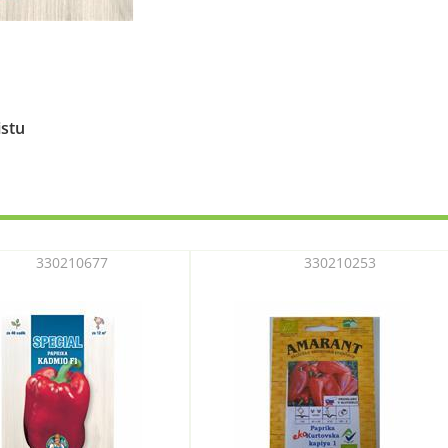
istu
330210677
330210253