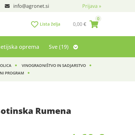
info
agronet.si
Prijava
»
0
0,00
€
Lista želja
etijska oprema
Sve (19)
KOLICA
VINOGRADNIŠTVO IN SADJARSTVO
NI PROGRAM
Botinska Rumena