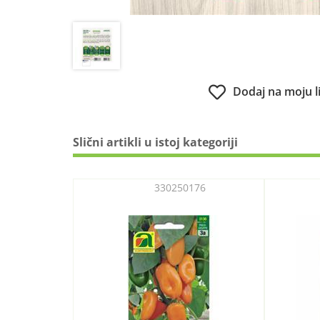
Dodaj na moju l
Slični artikli u istoj kategoriji
330250176