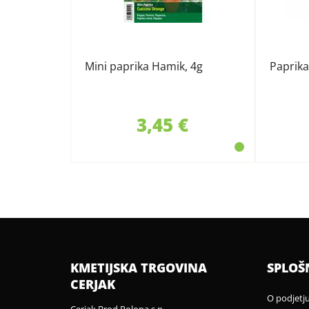
Mini paprika Hamik, 4g
Paprik
3,45 €
KMETIJSKA TRGOVINA
SPLOŠ
CERJAK
O podjetj