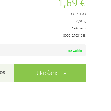
1,69 €
330210683
0,01kg
L'ortolano
8006127631648
na zalihi
U košaricu
OS