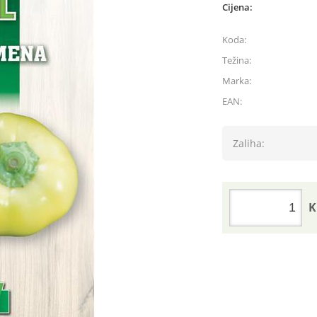
Cijena:
Koda:
Težina:
Marka:
EAN:
Zaliha:
K