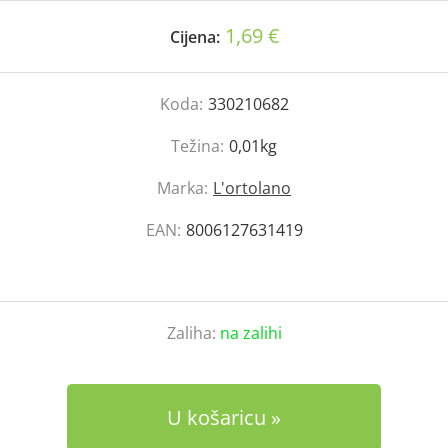
1,69 €
Cijena:
Koda:
330210682
Težina:
0,01kg
Marka:
L'ortolano
EAN:
8006127631419
Zaliha:
na zalihi
U košaricu