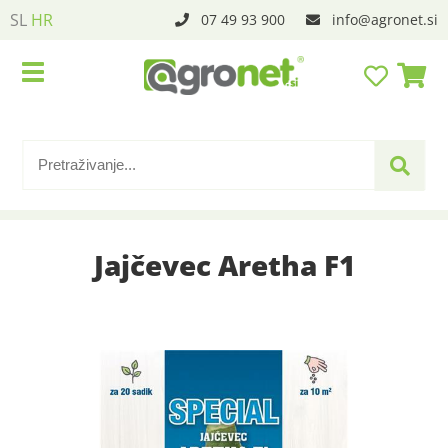
SL
HR
07 49 93 900
info
agronet.si
Jajčevec Aretha F1