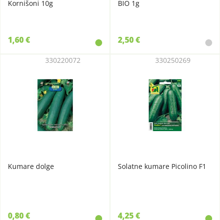
Kornišoni 10g
BIO 1g
1,60 €
2,50 €
330220072
330250269
Kumare dolge
Solatne kumare Picolino F1
0,80 €
4,25 €