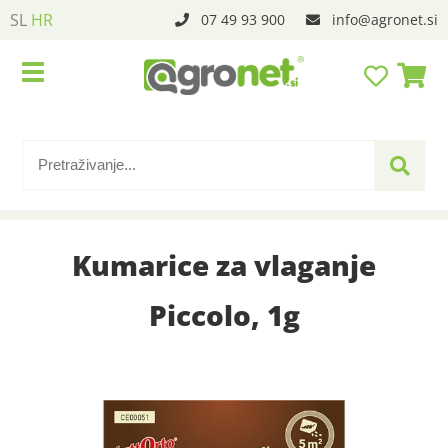
SL
HR
07 49 93 900
info
agronet.si
Kumarice za vlaganje
Piccolo, 1g