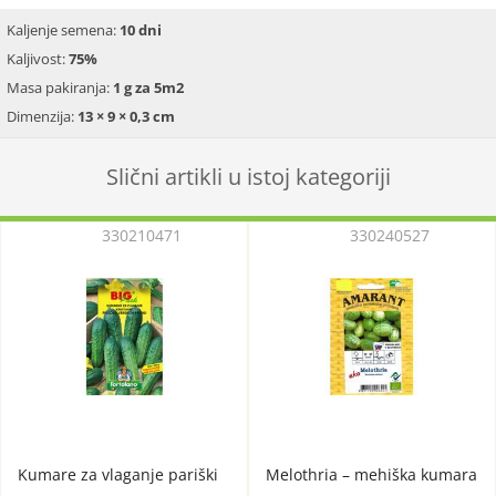
Kaljenje semena:
10 dni
Kaljivost:
75%
Masa pakiranja:
1 g za 5m2
Dimenzija:
13 × 9 × 0,3 cm
Slični artikli u istoj kategoriji
330210471
330240527
Kumare za vlaganje pariški
Melothria – mehiška kumara