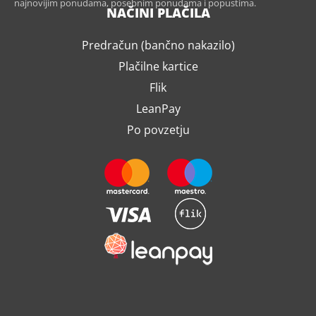
najnovijim ponudama, posebnim ponudama i popustima.
NAČINI PLAČILA
Predračun (bančno nakazilo)
Plačilne kartice
Flik
LeanPay
Po povzetju