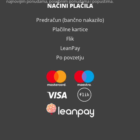
najnovijim ponudama, posebnim ponudama i popustima.
NAČINI PLAČILA
Predračun (bančno nakazilo)
Plačilne kartice
Flik
LeanPay
Po povzetju