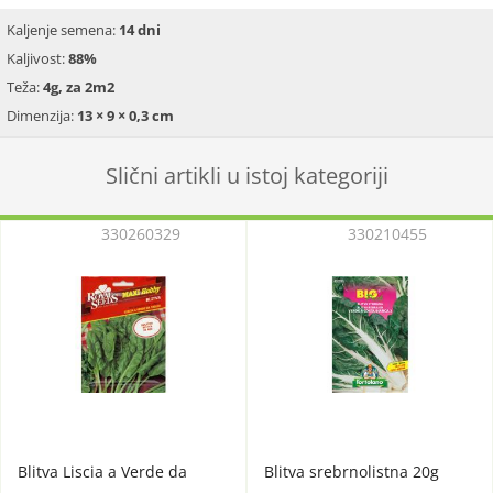
Kaljenje semena:
14 dni
Kaljivost:
88%
Teža:
4g, za 2m2
Dimenzija:
13 × 9 × 0,3 cm
Slični artikli u istoj kategoriji
330260329
330210455
Blitva Liscia a Verde da
Blitva srebrnolistna 20g