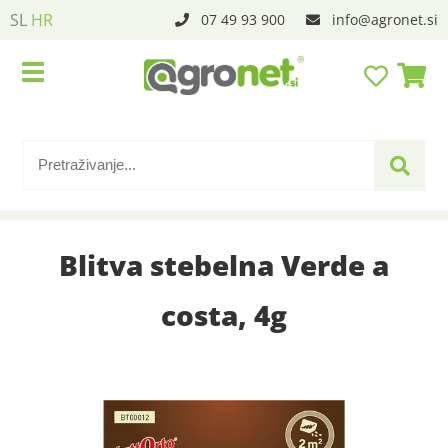
SL
HR
07 49 93 900
info
agronet.si
Blitva stebelna Verde a
costa, 4g