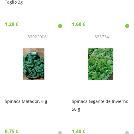
Taglio 3g
1,29 €
1,60 €
330220061
333734
Špinača Matador, 6 g
Špinača Gigante de Invierno
50 g
0,75 €
1,49 €