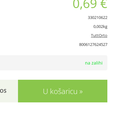
0,69 €
330210622
0,002kg
TuttOrto
8006127624527
na zalihi
U košaricu
OS