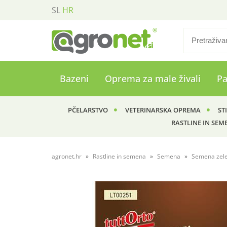
SL
HR
Bazeni
Oprema za male živali
P
PČELARSTVO
VETERINARSKA OPREMA
ST
RASTLINE IN SEM
agronet.hr
Rastline in semena
Semena
Semena zel