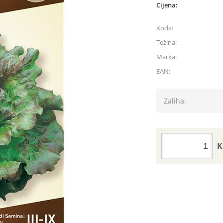
Cijena:
Koda:
Težina:
Marka:
EAN:
Zaliha:
K