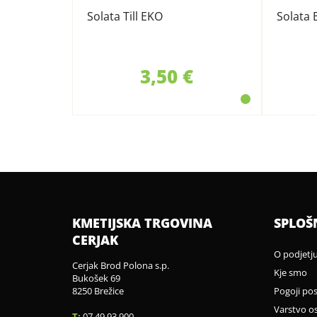
Solata Till EKO
Solata 
3,50 €
KMETIJSKA TRGOVINA
SPLOŠ
CERJAK
O podjetj
Cerjak Brod Polona s.p.
Kje smo
Bukošek 69
8250 Brežice
Pogoji po
Varstvo o
T:
07 49 93 900