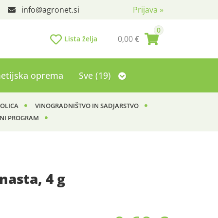
info
agronet.si
Prijava
»
0
0,00
€
Lista želja
etijska oprema
Sve (19)
KOLICA
VINOGRADNIŠTVO IN SADJARSTVO
NI PROGRAM
nasta, 4 g