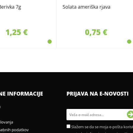
Berivka 7g
Solata ameriška rjava
1,25 €
0,75 €
NE INFORMACIJE
PRIJAVA NA E-NOVOSTI
u
slovanja
Slažem se da se moja e-pošta korist
sebnih podatkov