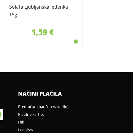
Solata Ljubljanska ledenka
15g
1,59 €
NAČINI PLAČILA
Predračun (bančno nakazilo)
Plačilne kartice
Flik
i
LeanPay