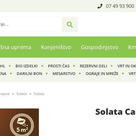
07 49 93 900
ašna oprema
Konjeništvo
Gospodinjstvo
Km
IHL
BIO IZDELKI
PROSTI ČAS
REZERVNI DELI
VRT IN O
ENA
DARILNI BON
MESARSTVO
OGRAJE IN MREŽE
VRT
enjave
Solata
Solata
Solata Ca