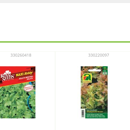
330260418
330220097