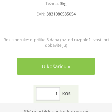
Težina:
3kg
EAN:
3831086585054
Rok isporuke:
otprilike 3 dana (oz. od razpoložljivosti pri
dobavitelju)
U košaricu
KOS
Slični artikli u istoj kategoriji