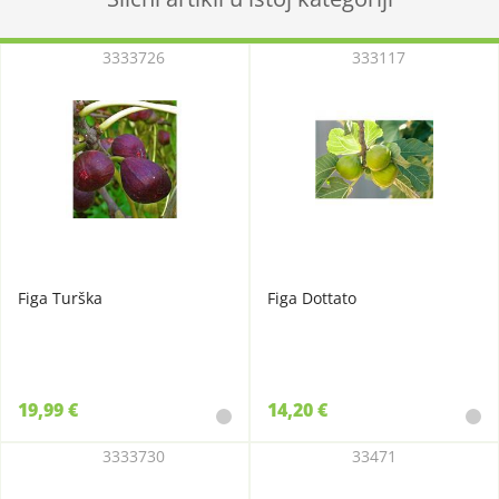
3333726
333117
Figa Turška
Figa Dottato
19,99 €
14,20 €
3333730
33471