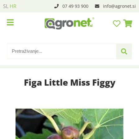
SL
HR
07 49 93 900
info
agronet.si
Figa Little Miss Figgy