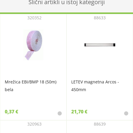
Slični artikli u istoj kategoriji
320352
88633
Mrežica EBI/BMP 18 (50m)
LETEV magnetna Arcos -
bela
450mm
0,37 €
21,70 €
320963
88639