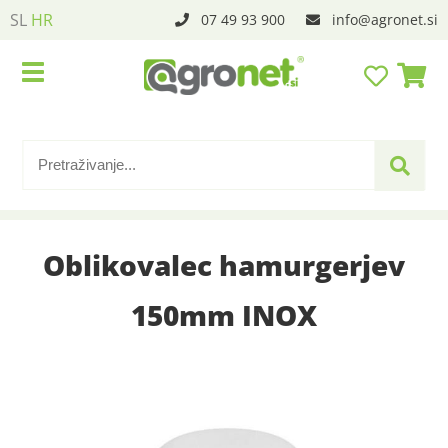
SL
HR
07 49 93 900
info
agronet.si
Oblikovalec hamurgerjev
150mm INOX