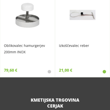
Oblikovalec hamurgerjev
Izkoščevalec reber
200mm INOX
79,60 €
21,00 €
KMETIJSKA TRGOVINA
CERJAK