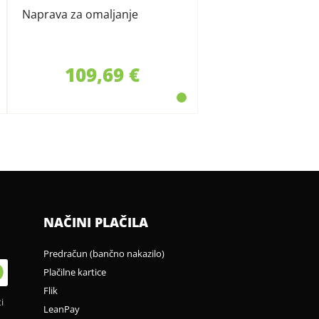
Naprava za omaljanje
109,69 €
NAČINI PLAČILA
Predračun (bančno nakazilo)
Plačilne kartice
Flik
i
LeanPay