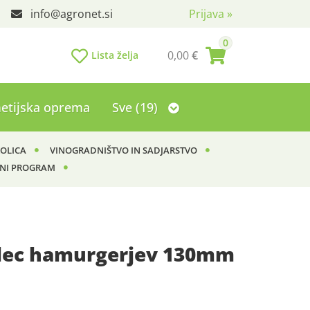
info
agronet.si
Prijava
»
0
0,00
€
Lista želja
etijska oprema
Sve (19)
KOLICA
VINOGRADNIŠTVO IN SADJARSTVO
NI PROGRAM
lec hamurgerjev 130mm