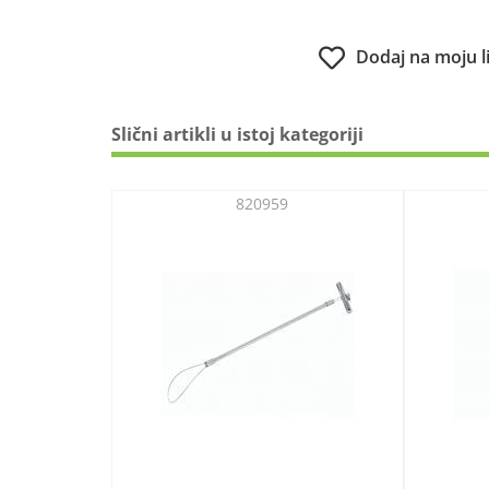
Dodaj na moju l
Slični artikli u istoj kategoriji
820959