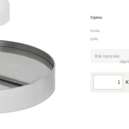
Cijena:
Koda:
EAN:
Rok isporuke:
otpri
K