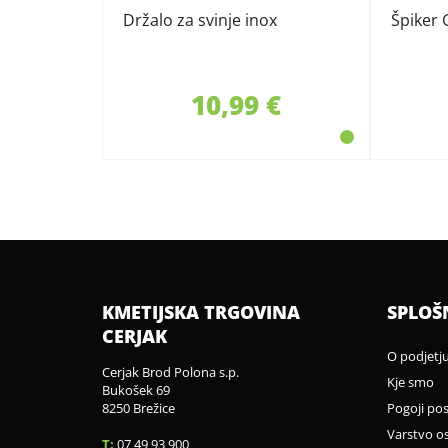
Držalo za svinje inox
Špiker 
10,99 €
KMETIJSKA TRGOVINA
SPLOŠ
CERJAK
O podjetj
Cerjak Brod Polona s.p.
Kje smo
Bukošek 69
8250 Brežice
Pogoji po
Varstvo o
T:
07 49 93 900