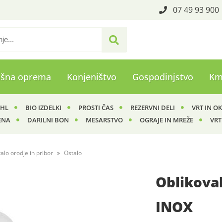
07 49 93 900
ašna oprema
Konjeništvo
Gospodinjstvo
Km
IHL
BIO IZDELKI
PROSTI ČAS
REZERVNI DELI
VRT IN O
ENA
DARILNI BON
MESARSTVO
OGRAJE IN MREŽE
VRT
alo orodje in pribor
Ostalo
Oblikova
INOX