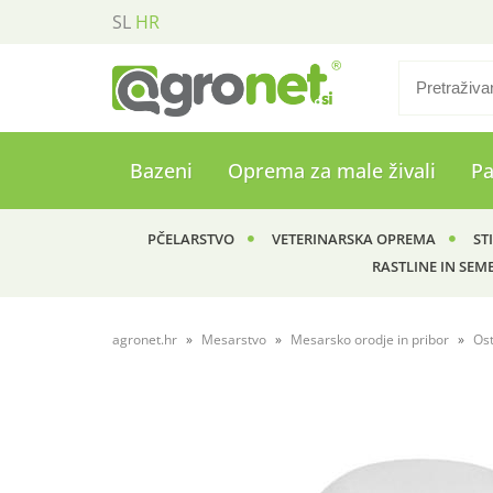
SL
HR
Bazeni
Oprema za male živali
P
PČELARSTVO
VETERINARSKA OPREMA
ST
RASTLINE IN SEM
agronet.hr
Mesarstvo
Mesarsko orodje in pribor
Ost