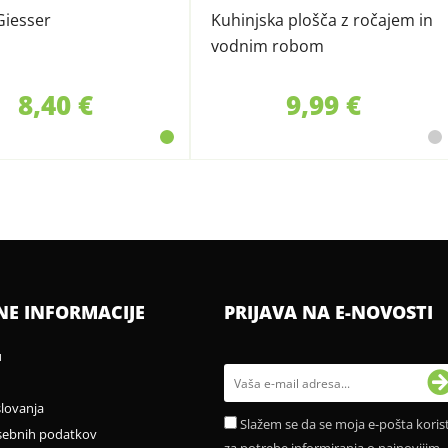
Giesser
Kuhinjska plošča z ročajem in
vodnim robom
8,40 €
9,99 €
NE INFORMACIJE
PRIJAVA NA E-NOVOSTI
u
slovanja
Slažem se da se moja e-pošta korist
sebnih podatkov