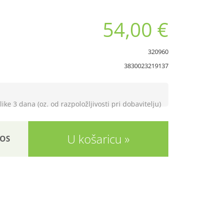
54,00 €
320960
3830023219137
like 3 dana (oz. od razpoložljivosti pri dobavitelju)
U košaricu
OS