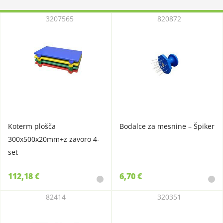
3207565
820872
Koterm plošča
Bodalce za mesnine – Špiker
300x500x20mm+z zavoro 4-
set
112,18 €
6,70 €
82414
320351