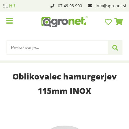
SL
HR
07 49 93 900
info
agronet.si
Oblikovalec hamurgerjev
115mm INOX