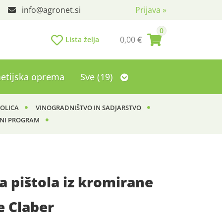
info
agronet.si
Prijava
»
0
0,00
€
Lista želja
etijska oprema
Sve (19)
KOLICA
VINOGRADNIŠTVO IN SADJARSTVO
NI PROGRAM
a pištola iz kromirane
 Claber