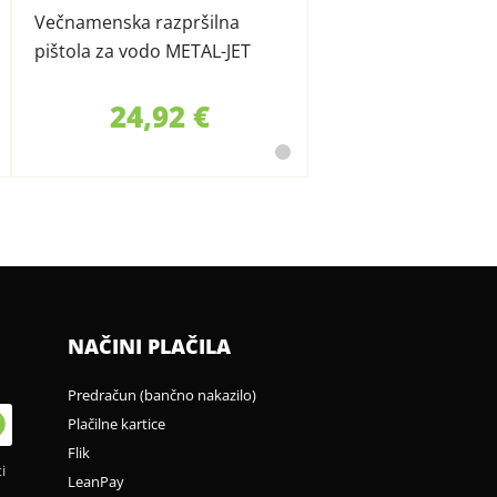
Večnamenska razpršilna
pištola za vodo METAL-JET
Claber
24,92 €
NAČINI PLAČILA
Predračun (bančno nakazilo)
Plačilne kartice
Flik
i
LeanPay