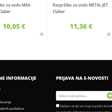
lec za vodo MAX-
Razpršilec za vodo METAL-JET
Claber
Claber
10,05 €
11,36 €
NE INFORMACIJE
PRIJAVA NA E-NOVOSTI
u
slovanja
Slažem se da se moja e-pošta korist
sebnih podatkov