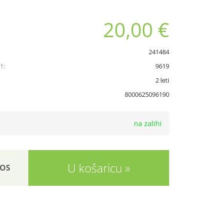
20,00 €
241484
1:
9619
2 leti
8000625096190
na zalihi
U košaricu
OS