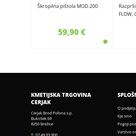
Škropilna pištola MOD.200
Razprši
FLOW, 
59,90 €
KMETIJSKA TRGOVINA
SPLOŠ
CERJAK
O podjetj
Cerjak Brod Polona s.p.
Kje smo
Bukošek 69
8250 Brežice
Pogoji po
Varstvo o
T:
07 49 93 900