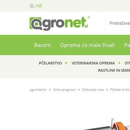
SL
HR
Bazeni
Oprema za male živali
P
PČELARSTVO
VETERINARSKA OPREMA
ST
RASTLINE IN SEM
agronet.hr
Vrtni program
Zalivanje vrta
Pištole in br