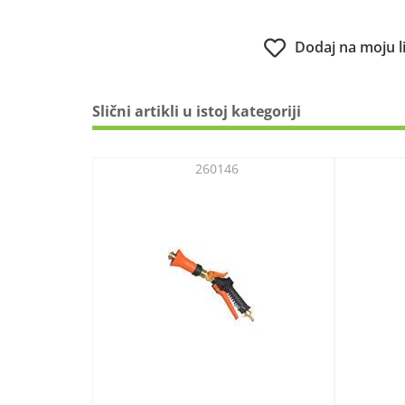
Dodaj na moju l
Slični artikli u istoj kategoriji
260146