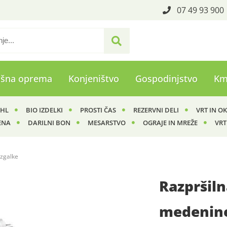
07 49 93 900
ašna oprema
Konjeništvo
Gospodinjstvo
Km
IHL
BIO IZDELKI
PROSTI ČAS
REZERVNI DELI
VRT IN O
ENA
DARILNI BON
MESARSTVO
OGRAJE IN MREŽE
VRT
izgalke
Razpršiln
medenine